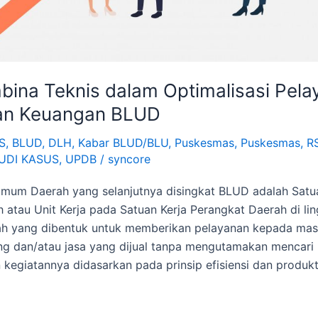
bina Teknis dalam Optimalisasi Pela
an Keuangan BLUD
S
,
BLUD
,
DLH
,
Kabar BLUD/BLU
,
Puskesmas
,
Puskesmas
,
R
UDI KASUS
,
UPDB
/
syncore
mum Daerah yang selanjutnya disingkat BLUD adalah Satua
 atau Unit Kerja pada Satuan Kerja Perangkat Daerah di li
ah yang dibentuk untuk memberikan pelayanan kepada mas
g dan/atau jasa yang dijual tanpa mengutamakan mencari
kegiatannya didasarkan pada prinsip efisiensi dan produkti