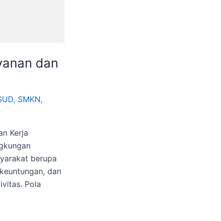
yanan dan
SUD
,
SMKN
,
n Kerja
ngkungan
yarakat berupa
 keuntungan, dan
vitas. Pola