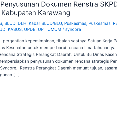
Penyusunan Dokumen Renstra SKPD
 Kabupaten Karawang
S
,
BLUD
,
DLH
,
Kabar BLUD/BLU
,
Puskesmas
,
Puskesmas
,
R
UDI KASUS
,
UPDB
,
UPT UMUM
/
syncore
 pergantian kepemimpinan, tibalah saatnya Satuan Kerja 
nas Kesehatan untuk memperbarui rencana lima tahunan yan
encana Strategis Perangkat Daerah. Untuk itu Dinas Kese
mempersiapkan penyusunan dokumen rencana strategis Pe
Syncore. Renstra Perangkat Daerah memuat tujuan, sasar
gunan […]