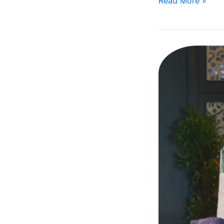
Read More »
Proses
Penilaian
Pengajuan
Status
BLUD:
Persyaratan
Administratif,
Pembentukan
Tim
Penilai,
dan
Tata
Tertib
Evaluasi