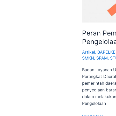
Peran Pem
Pengelola
Artikel
,
BAPELKE
SMKN
,
SPAM
,
ST
Badan Layanan U
Perangkat Daerah
pemerintah daer
penyediaan baran
dalam melakukan 
Pengelolaan