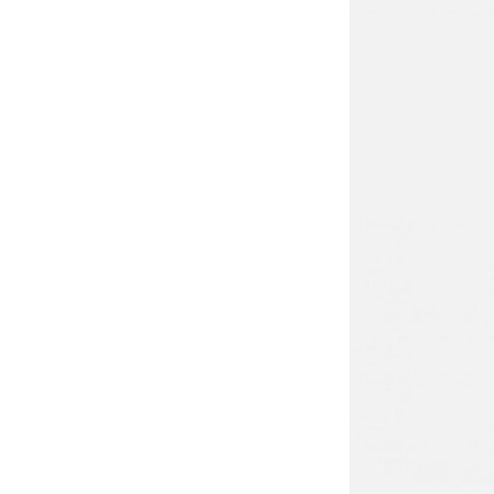
Pembina
Teknis
dalam
Optimalisasi
Pelayanan
dan
Pengelolaan
Keuangan
BLUD