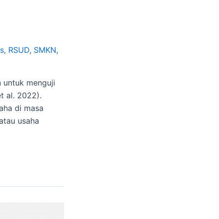
s
,
RSUD
,
SMKN
,
n untuk menguji
t al. 2022).
saha di masa
atau usaha