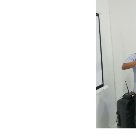
SKPD
Dinas
Kesehatan
Kabupaten
Karawang