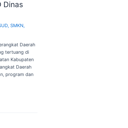
 Dinas
SUD
,
SMKN
,
Perangkat Daerah
g tertuang di
hatan Kabupaten
rangkat Daerah
an, program dan