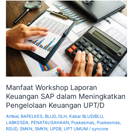
Manfaat
Workshop
Laporan
Keuangan
SAP
dalam
Meningkatkan
Pengelolaan
Keuangan
UPT/D
Manfaat Workshop Laporan
Keuangan SAP dalam Meningkatkan
Pengelolaan Keuangan UPT/D
Artikel
,
BAPELKES
,
BLUD
,
DLH
,
Kabar BLUD/BLU
,
LABKESDA
,
PENATAUSAHAAN
,
Puskesmas
,
Puskesmas
,
RSUD
,
SMKN
,
SMKN
,
UPDB
,
UPT UMUM
/
syncore