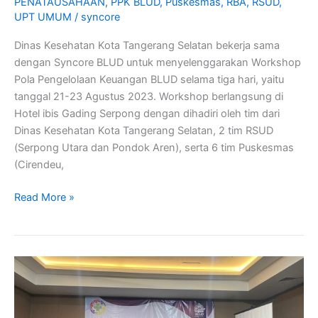
PENATAUSAHAAN
,
PPK BLUD
,
Puskesmas
,
RBA
,
RSUD
,
UPT UMUM
/
syncore
Dinas Kesehatan Kota Tangerang Selatan bekerja sama
dengan Syncore BLUD untuk menyelenggarakan Workshop
Pola Pengelolaan Keuangan BLUD selama tiga hari, yaitu
tanggal 21-23 Agustus 2023. Workshop berlangsung di
Hotel ibis Gading Serpong dengan dihadiri oleh tim dari
Dinas Kesehatan Kota Tangerang Selatan, 2 tim RSUD
(Serpong Utara dan Pondok Aren), serta 6 tim Puskesmas
(Cirendeu,
Read More »
WORKSHOP
POLA
PENGELOLAAN
KEUANGAN