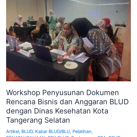
Dokumen
Rencana
Bisnis
dan
Anggaran
BLUD
dengan
Dinas
Kesehatan
Kota
Tangerang
Selatan
Workshop Penyusunan Dokumen
Rencana Bisnis dan Anggaran BLUD
dengan Dinas Kesehatan Kota
Tangerang Selatan
Artikel
,
BLUD
,
Kabar BLUD/BLU
,
Pelatihan
,