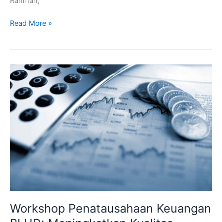
Rahman,
Read More »
Workshop
Penatausahaan
Keuangan
BLUD:
Meningkatkan
Kualitas
Pengelolaan
Keuangan
Publik
Workshop Penatausahaan Keuangan