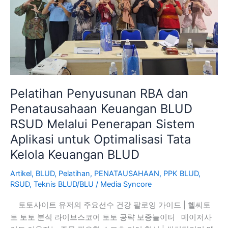
RSUD
Melalui
Penerapan
Sistem
Aplikasi
untuk
Optimalisasi
Pelatihan Penyusunan RBA dan
Tata
Penatausahaan Keuangan BLUD
Kelola
Keuangan
RSUD Melalui Penerapan Sistem
BLUD
Aplikasi untuk Optimalisasi Tata
Kelola Keuangan BLUD
Artikel
,
BLUD
,
Pelatihan
,
PENATAUSAHAAN
,
PPK BLUD
,
RSUD
,
Teknis BLUD/BLU
/
Media Syncore
토토사이트 유저의 주요선수 건강 팔로잉 가이드 | 헬씨토
토 토토 분석 라이브스코어 토토 공략 보증놀이터 메이저사