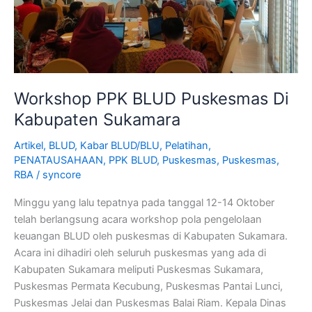
Kabupaten
Sukamara
Workshop PPK BLUD Puskesmas Di
Kabupaten Sukamara
Artikel
,
BLUD
,
Kabar BLUD/BLU
,
Pelatihan
,
PENATAUSAHAAN
,
PPK BLUD
,
Puskesmas
,
Puskesmas
,
RBA
/
syncore
Minggu yang lalu tepatnya pada tanggal 12-14 Oktober
telah berlangsung acara workshop pola pengelolaan
keuangan BLUD oleh puskesmas di Kabupaten Sukamara.
Acara ini dihadiri oleh seluruh puskesmas yang ada di
Kabupaten Sukamara meliputi Puskesmas Sukamara,
Puskesmas Permata Kecubung, Puskesmas Pantai Lunci,
Puskesmas Jelai dan Puskesmas Balai Riam. Kepala Dinas