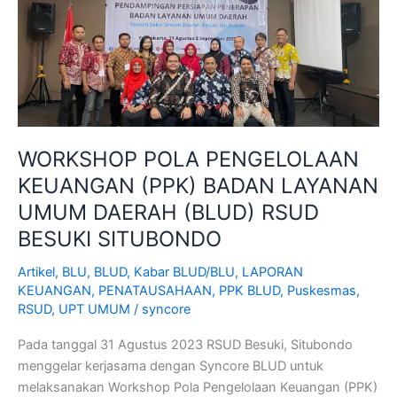
(PPK)
BADAN
LAYANAN
UMUM
DAERAH
(BLUD)
RSUD
WORKSHOP POLA PENGELOLAAN
BESUKI
KEUANGAN (PPK) BADAN LAYANAN
SITUBONDO
UMUM DAERAH (BLUD) RSUD
BESUKI SITUBONDO
Artikel
,
BLU
,
BLUD
,
Kabar BLUD/BLU
,
LAPORAN
KEUANGAN
,
PENATAUSAHAAN
,
PPK BLUD
,
Puskesmas
,
RSUD
,
UPT UMUM
/
syncore
Pada tanggal 31 Agustus 2023 RSUD Besuki, Situbondo
menggelar kerjasama dengan Syncore BLUD untuk
melaksanakan Workshop Pola Pengelolaan Keuangan (PPK)