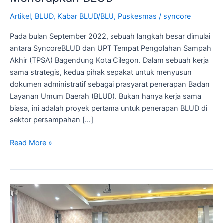
Cilegon
Artikel
,
BLUD
,
Kabar BLUD/BLU
,
Puskesmas
/
syncore
Menerapkan
BLUD
Pada bulan September 2022, sebuah langkah besar dimulai
antara SyncoreBLUD dan UPT Tempat Pengolahan Sampah
Akhir (TPSA) Bagendung Kota Cilegon. Dalam sebuah kerja
sama strategis, kedua pihak sepakat untuk menyusun
dokumen administratif sebagai prasyarat penerapan Badan
Layanan Umum Daerah (BLUD). Bukan hanya kerja sama
biasa, ini adalah proyek pertama untuk penerapan BLUD di
sektor persampahan […]
Read More »
Evaluasi
Kinerja
BLUD