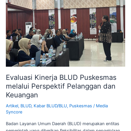
Puskesmas
melalui
Perspektif
Pelanggan
dan
Keuangan
Evaluasi Kinerja BLUD Puskesmas
melalui Perspektif Pelanggan dan
Keuangan
Artikel
,
BLUD
,
Kabar BLUD/BLU
,
Puskesmas
/
Media
Syncore
Badan Layanan Umum Daerah (BLUD) merupakan entitas
pemerintah yang diberikan fleksibilitas dalam pengelolaan