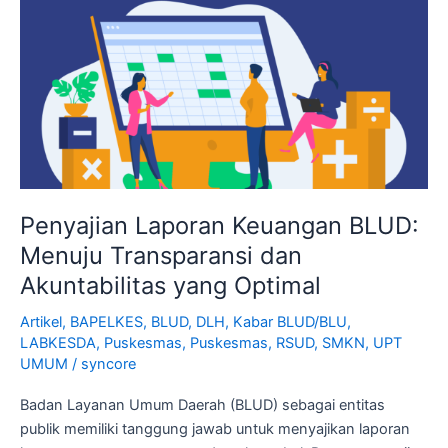
Laporan
Keuangan
BLUD:
Menuju
Transparansi
dan
Akuntabilitas
yang
Optimal
Penyajian Laporan Keuangan BLUD:
Menuju Transparansi dan
Akuntabilitas yang Optimal
Artikel
,
BAPELKES
,
BLUD
,
DLH
,
Kabar BLUD/BLU
,
LABKESDA
,
Puskesmas
,
Puskesmas
,
RSUD
,
SMKN
,
UPT
UMUM
/
syncore
Badan Layanan Umum Daerah (BLUD) sebagai entitas
publik memiliki tanggung jawab untuk menyajikan laporan