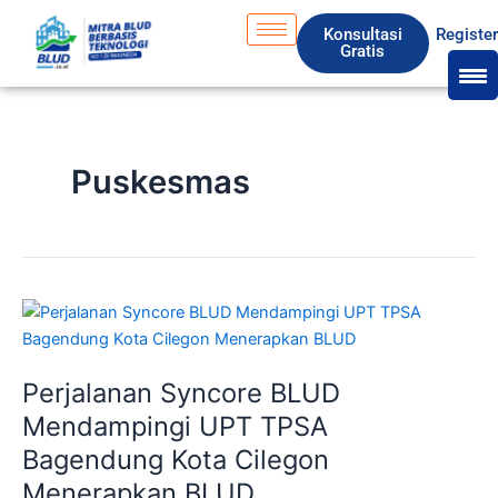
Skip
Konsultasi
Registe
to
Gratis
content
Puskesmas
Perjalanan
Syncore
BLUD
Perjalanan Syncore BLUD
Mendampingi
UPT
Mendampingi UPT TPSA
TPSA
Bagendung Kota Cilegon
Bagendung
Menerapkan BLUD
Kota