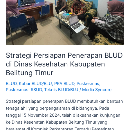
Kesehatan
Kabupaten
Belitung
Timur
Strategi Persiapan Penerapan BLUD
di Dinas Kesehatan Kabupaten
Belitung Timur
BLUD
,
Kabar BLUD/BLU
,
PRA BLUD
,
Puskesmas
,
Puskesmas
,
RSUD
,
Teknis BLUD/BLU
/
Media Syncore
Strategi persiapan penerapan BLUD membutuhkan bantuan
tenaga ahli yang berpengalaman di bidangnya. Pada
tanggal 15 November 2024, telah dilaksanakan kunjungan
ke Dinas Kesehatan Kabupaten Belitung Timur yang
beralamat di Komplek Perkantoran Terpadu Pemerintah