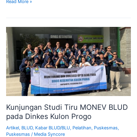
Read More »
Kunjungan
Studi
Tiru
MONEV
BLUD
pada
Dinkes
Kulon
Progo
Kunjungan Studi Tiru MONEV BLUD
pada Dinkes Kulon Progo
Artikel
,
BLUD
,
Kabar BLUD/BLU
,
Pelatihan
,
Puskesmas
,
Puskesmas
/
Media Syncore