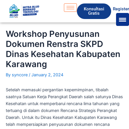
Skip
S
Konsultasi
Registe
to
e
Gratis
content
a
r
Workshop Penyusunan
c
Dokumen Renstra SKPD
h
Dinas Kesehatan Kabupaten
Karawang
By
syncore
/
January 2, 2024
Setelah memasuki pergantian kepemimpinan, tibalah
saatnya Satuan Kerja Perangkat Daerah salah satunya Dinas
Kesehatan untuk memperbarui rencana lima tahunan yang
tertuang di dalam dokumen Rencana Strategis Perangkat
Daerah. Untuk itu Dinas Kesehatan Kabupaten Karawang
telah mempersiapkan penyusunan dokumen rencana