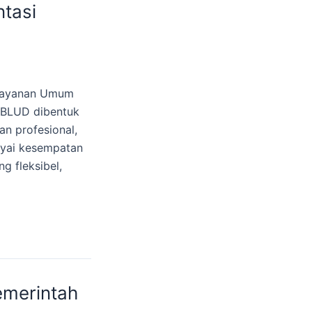
tasi
 Layanan Umum
. BLUD dibentuk
n profesional,
nyai kesempatan
 fleksibel,
emerintah