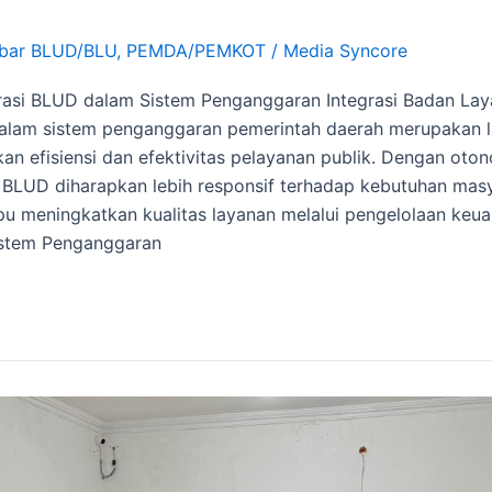
bar BLUD/BLU
,
PEMDA/PEMKOT
/
Media Syncore
grasi BLUD dalam Sistem Penganggaran Integrasi Badan L
alam sistem penganggaran pemerintah daerah merupakan l
an efisiensi dan efektivitas pelayanan publik. Dengan oto
, BLUD diharapkan lebih responsif terhadap kebutuhan mas
 meningkatkan kualitas layanan melalui pengelolaan keua
Sistem Penganggaran