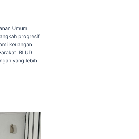
ayanan Umum
angkah progresif
nomi keuangan
yarakat. BLUD
ngan yang lebih