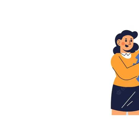
Pengawas
Internal
Rumah
Sakit
BLUD