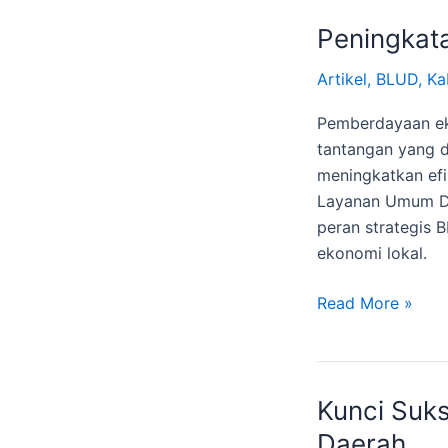
Peningkata
Artikel
,
BLUD
,
Ka
Pemberdayaan ek
tantangan yang d
meningkatkan efi
Layanan Umum Dae
peran strategis
ekonomi lokal.
Read More »
Kunci Suk
Kunci
Sukses
Daerah