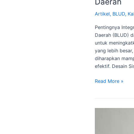
Daerah
dalam
Sistem
Artikel
,
BLUD
,
Ka
Penganggaran
Pentingnya Inte
Pemerintah
Daerah (BLUD) d
Daerah
untuk meningkatk
yang lebih besar
diharapkan mampu
efektif. Desain 
Read More »
Peningkatan
PAD
melalui