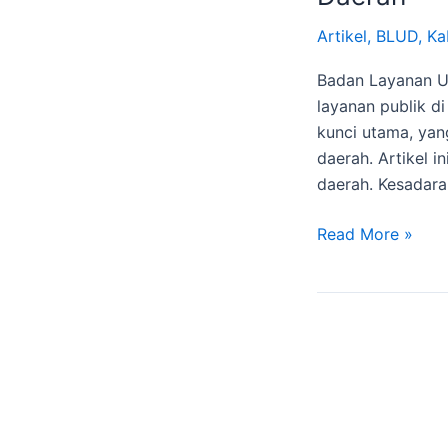
Menerapkan
BLUD
Artikel
,
BLUD
,
Ka
bagi
Badan Layanan U
Instansi
layanan publik d
Pemerintah
kunci utama, yan
Daerah
daerah. Artikel 
daerah. Kesadar
Read More »
Meningkatkan
Pengawasan
Internal:
Pelatihan
Satuan