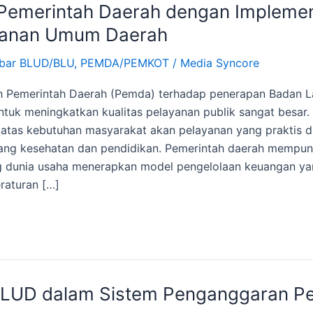
Pemerintah Daerah dengan Implemen
yanan Umum Daerah
bar BLUD/BLU
,
PEMDA/PEMKOT
/
Media Syncore
h Pemerintah Daerah (Pemda) terhadap penerapan Badan
tuk meningkatkan kualitas pelayanan publik sangat besar
atas kebutuhan masyarakat akan pelayanan yang praktis da
dang kesehatan dan pendidikan. Pemerintah daerah mempu
 dunia usaha menerapkan model pengelolaan keuangan yang
raturan […]
 BLUD dalam Sistem Penganggaran P