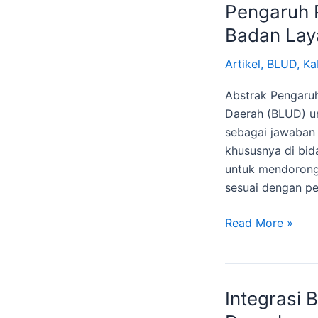
Pengaruh 
Badan La
Artikel
,
BLUD
,
Ka
Abstrak Pengaru
Daerah (BLUD) un
sebagai jawaban 
khususnya di bi
untuk mendorong
sesuai dengan pe
Read More »
Integrasi
Integrasi
BLUD