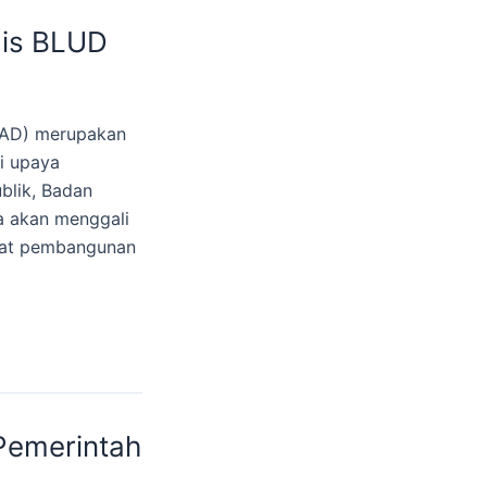
gis BLUD
PAD) merupakan
i upaya
blik, Badan
ta akan menggali
pat pembangunan
Pemerintah