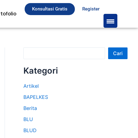
S
Konsultasi Gratis
Register
tofolio
e
a
r
c
Cari
h
Kategori
Artikel
BAPELKES
Berita
BLU
BLUD