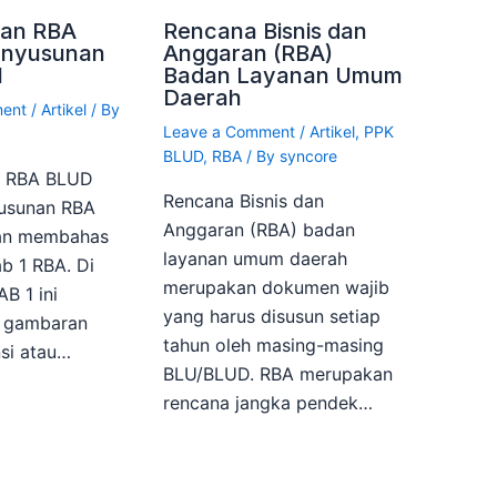
an RBA
Rencana Bisnis dan
enyusunan
Anggaran (RBA)
1
Badan Layanan Umum
Daerah
ment
/
Artikel
/ By
Leave a Comment
/
Artikel
,
PPK
BLUD
,
RBA
/ By
syncore
n RBA BLUD
Rencana Bisnis dan
yusunan RBA
Anggaran (RBA) badan
kan membahas
layanan umum daerah
b 1 RBA. Di
merupakan dokumen wajib
B 1 ini
yang harus disusun setiap
n gambaran
tahun oleh masing-masing
si atau…
BLU/BLUD. RBA merupakan
rencana jangka pendek…