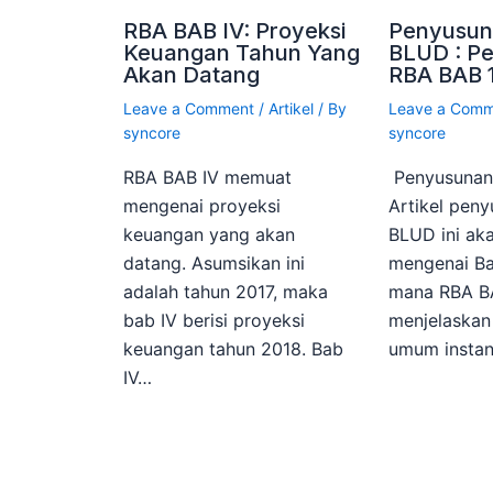
RBA BAB IV: Proyeksi
Penyusun
Keuangan Tahun Yang
BLUD : P
Akan Datang
RBA BAB 
Leave a Comment
/
Artikel
/ By
Leave a Com
syncore
syncore
RBA BAB IV memuat
Penyusuna
mengenai proyeksi
Artikel pen
keuangan yang akan
BLUD ini a
datang. Asumsikan ini
mengenai Ba
adalah tahun 2017, maka
mana RBA BA
bab IV berisi proyeksi
menjelaska
keuangan tahun 2018. Bab
umum instan
IV…