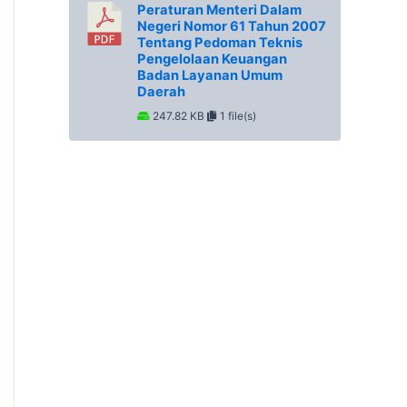
Peraturan Menteri Dalam
Negeri Nomor 61 Tahun 2007
Tentang Pedoman Teknis
Pengelolaan Keuangan
Badan Layanan Umum
Daerah
247.82 KB
1 file(s)