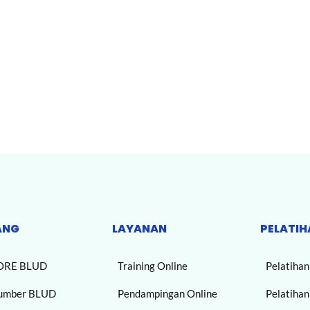
ANG
LAYANAN
PELATIH
ORE BLUD
Training Online
Pelatiha
umber BLUD
Pendampingan Online
Pelatiha