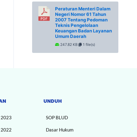
Peraturan Menteri Dalam
Negeri Nomor 61 Tahun
2007 Tentang Pedoman
Teknis Pengelolaan
Keuangan Badan Layanan
Umum Daerah
247.82 KB
1 file(s)
AN
UNDUH
n 2023
SOP BLUD
n 2022
Dasar Hukum