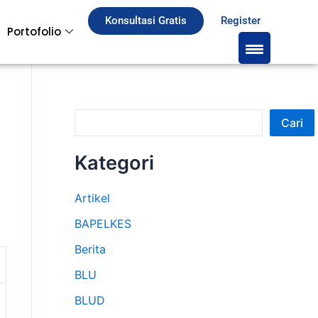
S
Konsultasi Gratis
Register
Portofolio
e
a
r
c
Cari
h
Kategori
Artikel
BAPELKES
Berita
BLU
BLUD