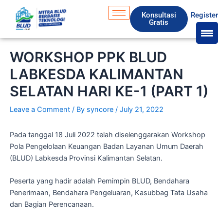
Skip
S
Konsultasi
Registe
to
e
Gratis
content
a
r
WORKSHOP PPK BLUD
c
LABKESDA KALIMANTAN
h
SELATAN HARI KE-1 (PART 1)
Leave a Comment
/ By
syncore
/
July 21, 2022
Pada tanggal 18 Juli 2022 telah diselenggarakan Workshop
Pola Pengelolaan Keuangan Badan Layanan Umum Daerah
(BLUD) Labkesda Provinsi Kalimantan Selatan.
Peserta yang hadir adalah Pemimpin BLUD, Bendahara
Penerimaan, Bendahara Pengeluaran, Kasubbag Tata Usaha
dan Bagian Perencanaan.