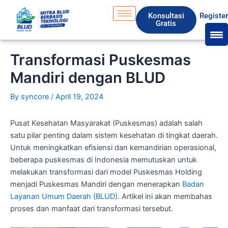
Skip
S
Konsultasi
Registe
to
e
Gratis
content
a
r
Transformasi Puskesmas
c
Mandiri dengan BLUD
h
By
syncore
/
April 19, 2024
Pusat Kesehatan Masyarakat (Puskesmas) adalah salah
satu pilar penting dalam sistem kesehatan di tingkat daerah.
Untuk meningkatkan efisiensi dan kemandirian operasional,
beberapa puskesmas di Indonesia memutuskan untuk
melakukan transformasi dari model Puskesmas Holding
menjadi Puskesmas Mandiri dengan menerapkan
Badan
Layanan Umum Daerah (BLUD)
. Artikel ini akan membahas
proses dan manfaat dari transformasi tersebut.