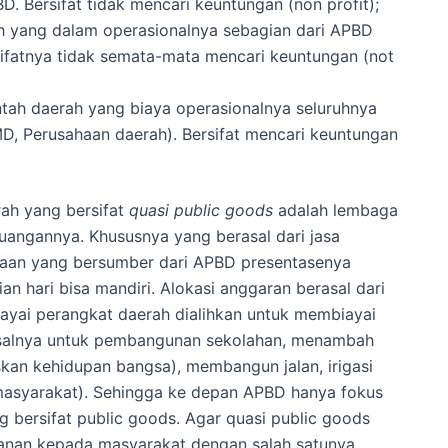
. Bersifat tidak mencari keuntungan (non profit);
ah yang dalam operasionalnya sebagian dari APBD
 Sifatnya tidak semata-mata mencari keuntungan (not
ntah daerah yang biaya operasionalnya seluruhnya
UMD, Perusahaan daerah). Bersifat mencari keuntungan
ah yang bersifat
quasi public goods
adalah lembaga
uangannya. Khususnya yang berasal dari jasa
naan yang bersumber dari APBD presentasenya
n hari bisa mandiri. Alokasi anggaran berasal dari
yai perangkat daerah dialihkan untuk membiayai
isalnya untuk pembangunan sekolahan, menambah
kan kehidupan bangsa), membangun jalan, irigasi
masyarakat). Sehingga ke depan APBD hanya fokus
 bersifat public goods. Agar quasi public goods
anan kepada masyarakat dengan salah satunya