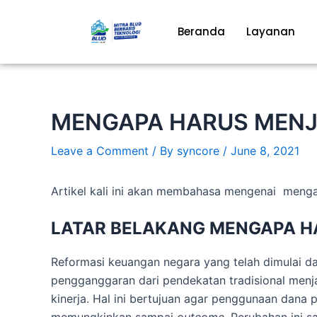
Skip
to
Beranda
Layanan
content
MENGAPA HARUS MENJ
Leave a Comment
/ By
syncore
/
June 8, 2021
Artikel kali ini akan membahasa mengenai meng
LATAR BELAKANG MENGAPA H
Reformasi keuangan negara yang telah dimulai 
pengganggaran dari pendekatan tradisional men
kinerja. Hal ini bertujuan agar penggunaan dana 
memungkinkan sampai
outcome
. Perubahan ini 