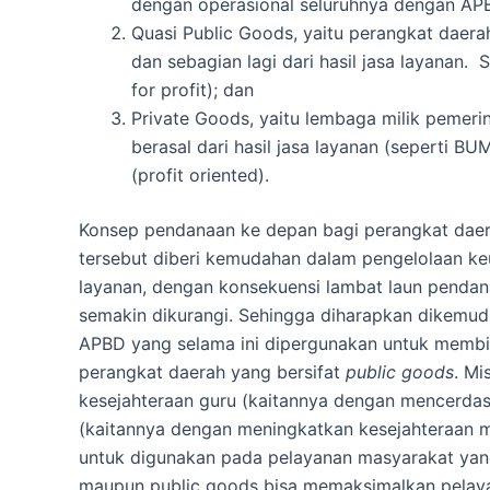
dengan operasional seluruhnya dengan APBD
Quasi Public Goods, yaitu perangkat daer
dan sebagian lagi dari hasil jasa layanan.
for profit); dan
Private Goods, yaitu lembaga milik pemeri
berasal dari hasil jasa layanan (seperti B
(profit oriented).
Konsep pendanaan ke depan bagi perangkat daer
tersebut diberi kemudahan dalam pengelolaan ke
layanan, dengan konsekuensi lambat laun penda
semakin dikurangi. Sehingga diharapkan dikemudia
APBD yang selama ini dipergunakan untuk membia
perangkat daerah yang bersifat
public goods
. M
kesejahteraan guru (kaitannya dengan mencerdas
(kaitannya dengan meningkatkan kesejahteraan 
untuk digunakan pada pelayanan masyarakat yang
maupun public goods bisa memaksimalkan pelay