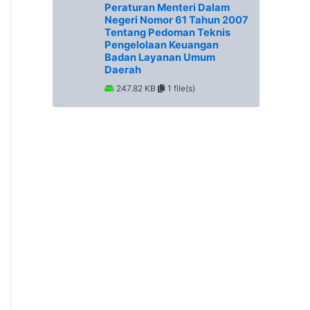
Peraturan Menteri Dalam
Negeri Nomor 61 Tahun 2007
Tentang Pedoman Teknis
Pengelolaan Keuangan
Badan Layanan Umum
Daerah
247.82 KB
1 file(s)