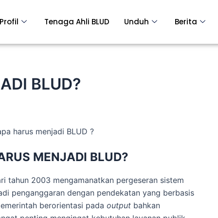
Profil
Tenaga Ahli BLUD
Unduh
Berita
ADI BLUD?
apa harus menjadi BLUD ?
ARUS MENJADI BLUD?
dari tahun 2003 mengamanatkan pergeseran sistem
jadi penganggaran dengan pendekatan yang berbasis
pemerintah berorientasi pada
output
bahkan
sangat penting mengingat kebutuhan layanan publik