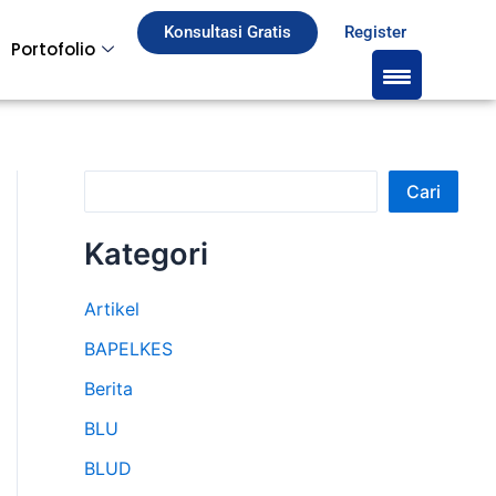
S
Konsultasi Gratis
Register
Portofolio
e
a
r
c
Cari
h
Kategori
Artikel
BAPELKES
Berita
BLU
BLUD