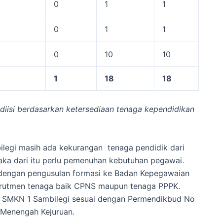
0
1
1
0
1
1
0
10
10
1
18
18
 diisi berdasarkan ketersediaan tenaga kependidikan
ilegi masih ada kekurangan tenaga pendidik dari
ka dari itu perlu pemenuhan kebutuhan pegawai.
dengan pengusulan formasi ke Badan Kepegawaian
krutmen tenaga baik CPNS maupun tenaga PPPK.
ik SMKN 1 Sambilegi sesuai dengan Permendikbud No
 Menengah Kejuruan.