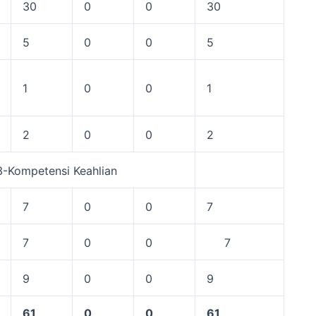
30
0
0
30
5
0
0
5
1
0
0
1
2
0
0
2
3-Kompetensi Keahlian
7
0
0
7
7
0
0
7
9
0
0
9
61
0
0
61