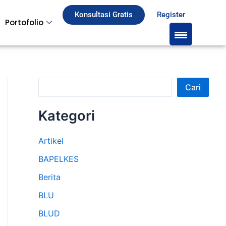
S
Konsultasi Gratis
Register
Portofolio
e
a
r
c
Cari
h
Kategori
Artikel
BAPELKES
Berita
BLU
BLUD