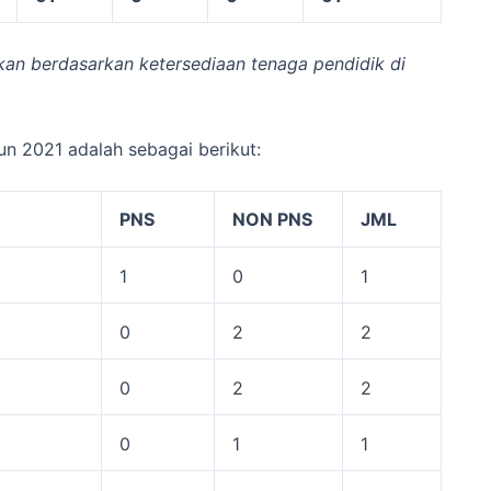
sikan berdasarkan ketersediaan tenaga pendidik di
n 2021 adalah sebagai berikut:
PNS
NON PNS
JML
1
0
1
0
2
2
0
2
2
0
1
1