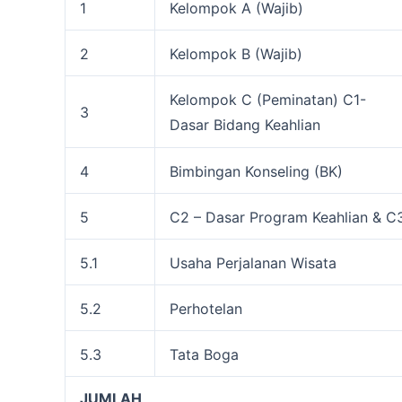
1
Kelompok A (Wajib)
2
Kelompok B (Wajib)
Kelompok C (Peminatan) C1-
3
Dasar Bidang Keahlian
4
Bimbingan Konseling (BK)
5
C2 – Dasar Program Keahlian & C
5.1
Usaha Perjalanan Wisata
5.2
Perhotelan
5.3
Tata Boga
JUMLAH