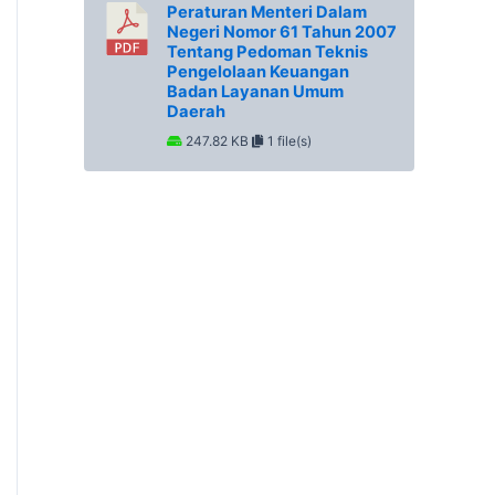
Peraturan Menteri Dalam
Negeri Nomor 61 Tahun 2007
Tentang Pedoman Teknis
Pengelolaan Keuangan
Badan Layanan Umum
Daerah
247.82 KB
1 file(s)