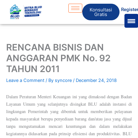
Skip
S
Konsultasi
Registe
to
e
Gratis
content
a
r
c
RENCANA BISNIS DAN
h
ANGGARAN PMK No. 92
TAHUN 2011
Leave a Comment
/ By
syncore
/
December 24, 2018
Dalam Peraturan Menteri Keuangan ini yang dimaksud dengan Badan
Layanan Umum yang selanjutnya disingkat BLU adalah instansi di
lingkungan Pemerintah yang dibentuk untuk memberikan pelayanan
kepada masyarakat berupa penyediaan barang dan/atau jasa yang dijual
tanpa mengutamakan mencari keuntungan dan dalam melakukan
kegiatannya didasarkan pada prinsip efisiensi dan produktivitas. BLU