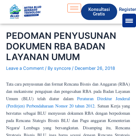
Skip
S
Konsultasi
Registe
to
e
Gratis
content
a
r
PEDOMAN PENYUSUNAN
c
DOKUMEN RBA BADAN
h
LAYANAN UMUM
Leave a Comment
/ By
syncore
/
December 26, 2018
Tata cara penyusunan dan format Rencana Bisnis dan Anggaran (RBA)
dan mekanisme pengajuan dan pengesahan RBA pada Badan Layanan
Umum (BLU) telah diatur dalam
Peraturan Direktur Jenderal
(Perdirjen) Perbendaharaan Nomor 20 tahun 2012
. Satuan Kerja yang
berstatus sebagai BLU menyusun dokumen RBA dengan berpedoman
pada Rencana Stategis Bisnis BLU dan Pagu anggaran Kementerian
Negara/ Lembaga yang bersangkutan. Disamping itu, Rencana
Strategis Bisnis BLU juga harus sesuai dengan Rencana Strategis