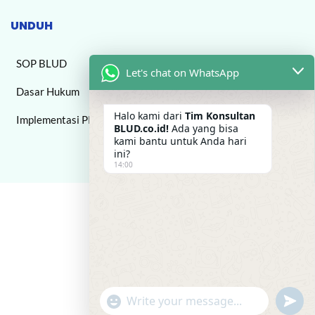
UNDUH
SOP BLUD
Let's chat on WhatsApp
Dasar Hukum
Halo kami dari
Tim Konsultan
Implementasi PPK BLUD
BLUD.co.id!
Ada yang bisa
kami bantu untuk Anda hari
ini?
14:00
"+chaty_settings.lang.emoji_picker+"
undefi
WhatsApp Message