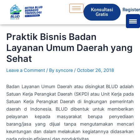
Skip
S
Konsultasi
Registe
to
e
Gratis
content
a
r
Praktik Bisnis Badan
c
Layanan Umum Daerah yang
h
Sehat
Leave a Comment
/ By
syncore
/
October 26, 2018
Badan Layanan Umum Daerah atau disingkat BLUD adalah
Satuan Kerja Perangkat Daerah (SKPD) atau Unit Kerja pada
Satuan Kerja Perangkat Daerah di lingkungan pemerintah
daerah d Indonesia. BLUD dibentuk untuk memberikan
pelayanan kepada masyarakat berupa penyediaan
barang/jasa yang dijual tanpa mengutamakan mencari
keuntungan dan dalam melakukan kegiatannya didasarkan
pada prinsip efisiensi dan produktivitas.