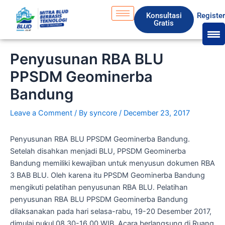
Skip
S
Konsultasi
Registe
to
e
Gratis
content
a
r
Penyusunan RBA BLU
c
PPSDM Geominerba
h
Bandung
Leave a Comment
/ By
syncore
/
December 23, 2017
Penyusunan RBA BLU PPSDM Geominerba Bandung.
Setelah disahkan menjadi BLU, PPSDM Geominerba
Bandung memiliki kewajiban untuk menyusun dokumen RBA
3 BAB BLU. Oleh karena itu PPSDM Geominerba Bandung
mengikuti pelatihan penyusunan RBA BLU. Pelatihan
penyusunan RBA BLU PPSDM Geominerba Bandung
dilaksanakan pada hari selasa-rabu, 19-20 Desember 2017,
dimulai pukul 08.30-16.00 WIB. Acara berlangsung di Ruang