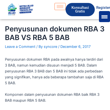
Skip
S
Konsultasi
Registe
to
e
Gratis
content
a
r
Penyusunan dokumen RBA 3
c
BAB VS RBA 5 BAB
h
Leave a Comment
/ By
syncore
/
December 6, 2017
Penyusunan dokumen RBA pada awalnya hanya terdiri dari
3 BAB, namun kemudian disusun menjadi 5 BAB. Dalam
penyusunan RBA 3 BAB dan 5 BAB ini tidak ada perbedaan
yang signifikan, hanya ada beberapa tambahan saja di RBA
5 BAB.
Komponen dalam penyusunan dokumen RBA baik RBA 3
BAB maupun RBA 5 BAB.