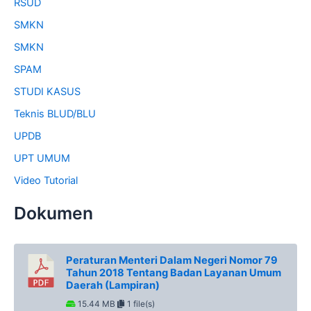
RSUD
SMKN
SMKN
SPAM
STUDI KASUS
Teknis BLUD/BLU
UPDB
UPT UMUM
Video Tutorial
Dokumen
Peraturan Menteri Dalam Negeri Nomor 79
Tahun 2018 Tentang Badan Layanan Umum
Daerah (Lampiran)
15.44 MB
1 file(s)