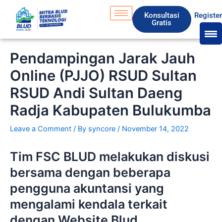
Skip
S
Konsultasi
Registe
to
e
Gratis
content
a
r
Pendampingan Jarak Jauh
c
Online (PJJO) RSUD Sultan
h
RSUD Andi Sultan Daeng
Radja Kabupaten Bulukumba
Leave a Comment
/ By
syncore
/
November 14, 2022
Tim FSC BLUD melakukan diskusi
bersama dengan beberapa
pengguna akuntansi yang
mengalami kendala terkait
dengan Website Blud.