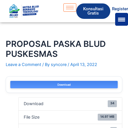
Skip
S
Konsultasi
Registe
to
e
Gratis
content
a
r
c
PROPOSAL PASKA BLUD
h
PUSKESMAS
Leave a Comment
/ By
syncore
/
April 13, 2022
Download
34
Download
14.97 MB
File Size