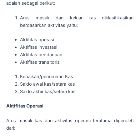
adalah sebagai berikut:
Arus masuk dan keluar kas diklasifikasikan
berdasarkan aktivitas yaitu:
Aktifitas operasi
Aktifitas investasi
Aktifitas pendanaan
Aktifitas transitoris
Kenaikan/penurunan Kas
Saldo awal kas/setara kas
Saldo akhir kas/setara kas
Aktifitas Operasi
Arus masuk kas dari aktivitas operasi terutama diperoleh
dari: