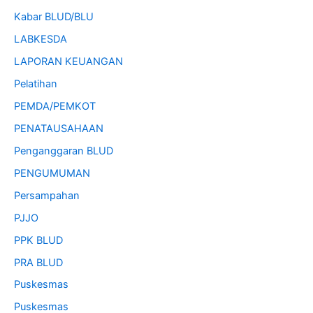
Kabar BLUD/BLU
LABKESDA
LAPORAN KEUANGAN
Pelatihan
PEMDA/PEMKOT
PENATAUSAHAAN
Penganggaran BLUD
PENGUMUMAN
Persampahan
PJJO
PPK BLUD
PRA BLUD
Puskesmas
Puskesmas