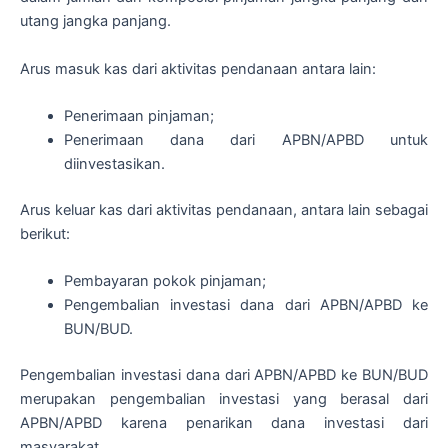
utang jangka panjang.
Arus masuk kas dari aktivitas pendanaan antara lain:
Penerimaan pinjaman;
Penerimaan dana dari APBN/APBD untuk
diinvestasikan.
Arus keluar kas dari aktivitas pendanaan, antara lain sebagai
berikut:
Pembayaran pokok pinjaman;
Pengembalian investasi dana dari APBN/APBD ke
BUN/BUD.
Pengembalian investasi dana dari APBN/APBD ke BUN/BUD
merupakan pengembalian investasi yang berasal dari
APBN/APBD karena penarikan dana investasi dari
masyarakat.