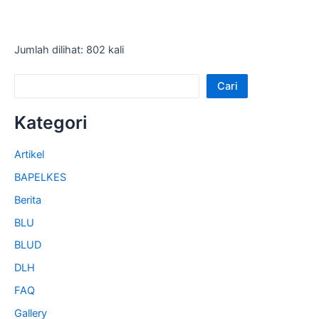
Jumlah dilihat: 802 kali
Cari
Kategori
Artikel
BAPELKES
Berita
BLU
BLUD
DLH
FAQ
Gallery