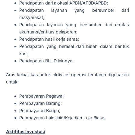
Pendapatan dari alokasi APBN/APBD/APBD;
Pendapatan layanan yang bersumber dari
masyarakat;
Pendapatan layanan yang bersumber dari entitas
akuntansi/entitas pelaporan;
Pendapatan hasil kerja sama;
Pendapatan yang berasal dari hibah dalam bentuk
kas;
Pendapatan BLUD lainnya.
Arus keluar kas untuk aktivitas operasi terutama digunakan
untuk:
Pembayaran Pegawai;
Pembayaran Barang;
Pembayaran Bunga;
Pembayaran Lain-lain/Kejadian Luar Biasa,
Aktifitas Investasi