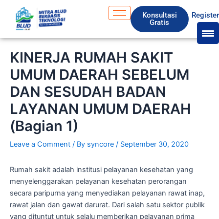
Skip
S
Konsultasi
Registe
to
e
Gratis
content
a
r
KINERJA RUMAH SAKIT
c
UMUM DAERAH SEBELUM
h
DAN SESUDAH BADAN
LAYANAN UMUM DAERAH
(Bagian 1)
Leave a Comment
/ By
syncore
/
September 30, 2020
Rumah sakit adalah institusi pelayanan kesehatan yang
menyelenggarakan pelayanan kesehatan perorangan
secara paripurna yang menyediakan pelayanan rawat inap,
rawat jalan dan gawat darurat. Dari salah satu sektor publik
yang dituntut untuk selalu memberikan pelayanan prima