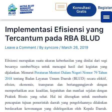
Skip
S
Konsultasi
Registe
to
e
Gratis
content
a
r
Implementasi Efisiensi yang
c
Tercantum pada RBA BLUD
h
Leave a Comment
/ By
syncore
/
March 26, 2019
Efisiensi merupakan suatu ukuran keberhasilan yang dinilai dari segi
besarnya sumber/biaya untuk mencapai hasil dari kegiatan yang
dijalankan. Menurut
Peraturan Menteri Dalam Negeri Nomor 79 Tahun
2018
tentang Badan Layanan Umum Daerah (BLUD) secara efektif,
efisien, ekonomis, transparan dan bertanggungjawab dengan
memperhatikan asas keadilan, kepatuhan dan manfaat sejalan dengan
Praktek Bisnis yang sehat. Hal ini diterapkan untuk membantu
pencapaian tujuan pemerintah daerah yang pengelolaannya dilakukan
berdasarkan kewenangan yang didelegasikan oleh Kepala Daerah.