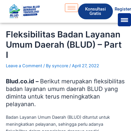
Skip
S
Konsultasi
Registe
to
e
Gratis
content
a
r
Fleksibilitas Badan Layanan
c
Umum Daerah (BLUD) – Part
h
I
Leave a Comment
/ By
syncore
/
April 27, 2022
Blud.co.id –
Berikut merupakan fleksibilitas
badan layanan umum daerah BLUD yang
diminta untuk terus meningkatkan
pelayanan.
Badan Layanan Umum Daerah (BLUD) dituntut untuk
meningkatkan pelayanan, sehingga perlu adanya