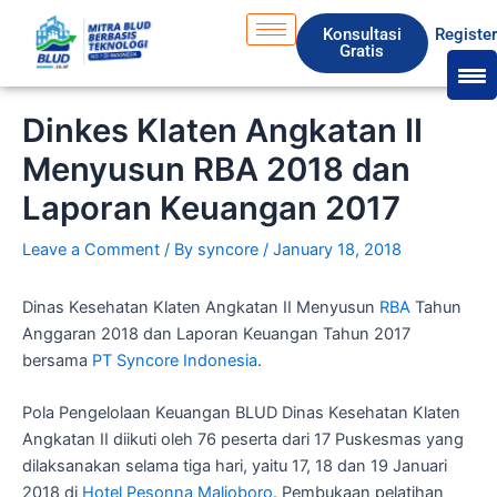
Skip
S
Konsultasi
Registe
to
e
Gratis
content
a
r
Dinkes Klaten Angkatan II
c
Menyusun RBA 2018 dan
h
Laporan Keuangan 2017
Leave a Comment
/ By
syncore
/
January 18, 2018
Dinas Kesehatan Klaten Angkatan II Menyusun
RBA
Tahun
Anggaran 2018 dan Laporan Keuangan Tahun 2017
bersama
PT Syncore Indonesia
.
Pola Pengelolaan Keuangan BLUD Dinas Kesehatan Klaten
Angkatan II diikuti oleh 76 peserta dari 17 Puskesmas yang
dilaksanakan selama tiga hari, yaitu 17, 18 dan 19 Januari
2018 di
Hotel Pesonna Malioboro
. Pembukaan pelatihan