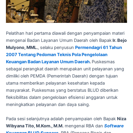
Pelatihan hari pertama diawali dengan penyampaian materi
mengenai Badan Layanan Umum Daerah oleh Bapak
Ir. Bejo
Mulyono, MML.
, selaku penyusun
Permendagri 61 Tahun
2007 Tentang Pedoman Teknis Pola Pengelolaan
Keuangan Badan Layanan Umum Daerah
.
Puskesmas
sebagai perangkat daerah merupakan unit pelayanan yang
dimiliki oleh PEMDA (Pemerintah Daerah) dengan tujuan
utama memberikan pelayanan kesehatan kepada
masyarakat. Puskesmas yang berstatus BLUD diberikan
fleksibilitas dalam pengelolaan efisiensi anggaran untuk
meningkatkan pelayanan dan daya saing.
Pada sesi selanjutnya adalah penyampaian oleh Bapak
Niza
Wibyana Tito, M.Kom., M.M.
mengenai RBA dan
Software
Keuangan BLUD Syncore
. RBA (Rencana Bisnis dan