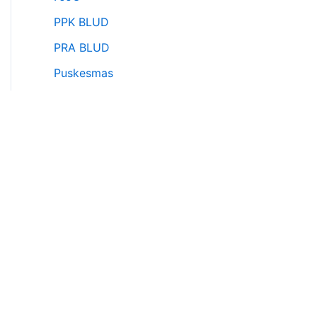
PPK BLUD
PRA BLUD
Puskesmas
Puskesmas
RBA
RSUD
SMKN
SMKN
SPAM
STUDI KASUS
Teknis BLUD/BLU
UPDB