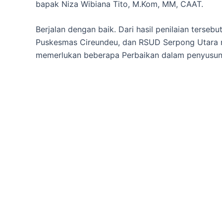
bapak Niza Wibiana Tito, M.Kom, MM, CAAT.
Berjalan dengan baik.
Dari hasil penilaian terse
Puskesmas Cireundeu, dan RSUD Serpong Utara me
memerlukan beberapa Perbaikan dalam penyusun
Workshop Pra BLUD ini ditutup oleh Ibu Dedeh s
Tangerang Selatan dengan menyampaikan harapa
Pamulang Timur, Puskesmas Cireundeu, dan RS
Tahun 2023.
Post Views:
27
←
Previous Post