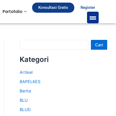
S
Konsultasi Gratis
Register
Portofolio
e
a
r
c
Cari
h
Kategori
Artikel
BAPELKES
Berita
BLU
BLUD