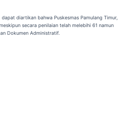
but dapat diartikan bahwa Puskesmas Pamulang Timur,
skipun secara penilaian telah melebihi 61 namun
an Dokumen Administratif.
ebagai Sub Bagian Keuangan di Dinas Kesehatan Kota
n dari Kepala Dinas Kesehatan bahwa Puskesmas
UD Serpong Utara dapat Menggambar BLUD pada
Next Post
→