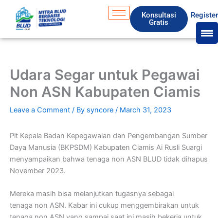
Skip
S
Konsultasi
Registe
to
e
Gratis
content
a
r
c
Udara Segar untuk Pegawai
h
Non ASN Kabupaten Ciamis
Leave a Comment
/ By
syncore
/
March 31, 2023
Plt Kepala Badan Kepegawaian dan Pengembangan Sumber
Daya Manusia (BKPSDM) Kabupaten Ciamis Ai Rusli Suargi
menyampaikan bahwa tenaga
non ASN
BLUD tidak dihapus
November 2023.
Mereka masih bisa melanjutkan tugasnya sebagai
tenaga
non ASN
. Kabar ini cukup menggembirakan untuk
tenaga non ASN yang sampai saat ini masih bekerja untuk