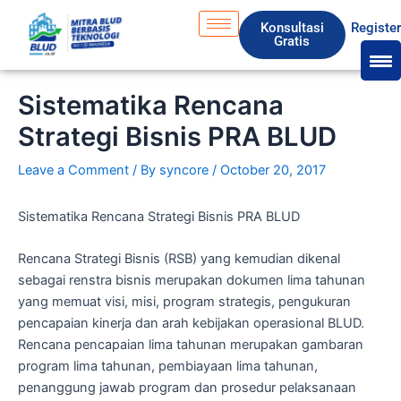
Skip
S
Konsultasi
Registe
to
e
Gratis
content
a
r
Sistematika Rencana
c
Strategi Bisnis PRA BLUD
h
Leave a Comment
/ By
syncore
/
October 20, 2017
Sistematika Rencana Strategi Bisnis PRA BLUD
Rencana Strategi Bisnis (RSB) yang kemudian dikenal
sebagai renstra bisnis merupakan dokumen lima tahunan
yang memuat visi, misi, program strategis, pengukuran
pencapaian kinerja dan arah kebijakan operasional BLUD.
Rencana pencapaian lima tahunan merupakan gambaran
program lima tahunan, pembiayaan lima tahunan,
penanggung jawab program dan prosedur pelaksanaan