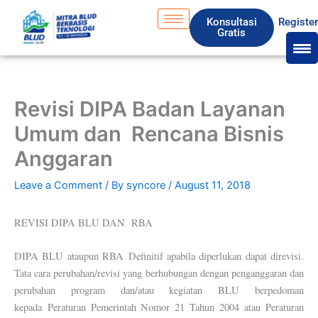
Skip
S
Konsultasi
Registe
to
e
Gratis
content
a
r
c
Revisi DIPA Badan Layanan
h
Umum dan Rencana Bisnis
Anggaran
Leave a Comment
/ By
syncore
/
August 11, 2018
REVISI DIPA BLU DAN RBA
DIPA BLU ataupun RBA Definitif apabila diperlukan dapat direvisi.
Tata cara perubahan/revisi yang berhubungan dengan penganggaran dan
perubahan program dan/atau kegiatan BLU berpedoman
kepada Peraturan Pemerintah Nomor 21 Tahun 2004 atau Peraturan