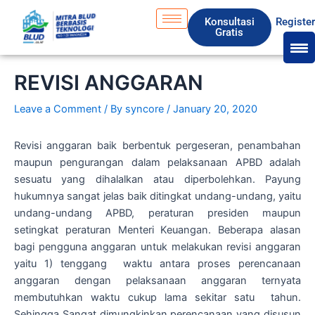
Skip
S
Konsultasi
Registe
to
e
Gratis
content
a
r
REVISI ANGGARAN
c
Leave a Comment
/ By
syncore
/
January 20, 2020
h
Revisi anggaran baik berbentuk pergeseran, penambahan
maupun pengurangan dalam pelaksanaan APBD adalah
sesuatu yang dihalalkan atau diperbolehkan. Payung
hukumnya sangat jelas baik ditingkat undang-undang, yaitu
undang-undang APBD, peraturan presiden maupun
setingkat peraturan Menteri Keuangan. Beberapa alasan
bagi pengguna anggaran untuk melakukan revisi anggaran
yaitu 1) tenggang waktu antara proses perencanaan
anggaran dengan pelaksanaan anggaran ternyata
membutuhkan waktu cukup lama sekitar satu tahun.
Sehingga Sangat dimungkinkan perencanaan yang disusun