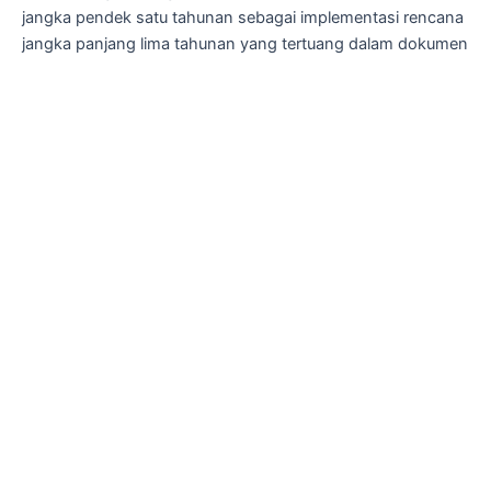
jangka pendek satu tahunan sebagai implementasi rencana
jangka panjang lima tahunan yang tertuang dalam dokumen
RSB. Dokumen RBA ini disusun sebagai pedoman dalam
pelaksanaan dan pencapaian anggaran.
Anggaran merupakan sebuah proyeksi, yaitu perkiraan
kemampuan yang sekiranya dapat dicapai dimasa yang
akan mendatang. Untuk membuat proyeksi yang realistis
sebaiknya dilakukan dengan mempertimbangkan hasil
pencapaian di tahun berjalan. Oleh karena itu, perumusan
proyeksi akan dapat lebih akurat dan reliable.
Sebelumnya pada dokumen RBA BAB II telah dijelaskan
bagaimana cara mengukur prognosa (perkiraan pencapaian
pendapatan dan biaya tahun berjalan). Penghitungan
prognosa ini dijadikan sebagai acuan untuk menyusun
proyeksi yang sekiranya akan tercapai di tahun anggaran
(tahun mendatang). Setelah selesai menyusun dokumen
(Rencana Bisnis dan Anggaran) RBA BAB II kemudian