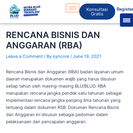
Skip
S
Konsultasi
Registe
to
e
Gratis
content
a
r
RENCANA BISNIS DAN
c
ANGGARAN (RBA)
h
Leave a Comment
/ By
syncore
/
June 19, 2021
Rencana Bisnis dan Anggaran (RBA) badan layanan umum
daerah merupakan dokumen wajib yang harus disusun
setiap tahun oleh masing-masing BLU/BLUD. RBA
merupakan rencana jangka pendek satu tahunan sebagai
implementasi rencana jangka panjang lima tahunan yang
tertuang dalam dokumen RSB. Dokumen Rencana Bisnis
dan Anggaran ini disusun sebagai pedoman dalam
pelaksanaan dan pencapaian anggaran.