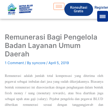
Skip
S
Konsultasi
Registe
to
e
Gratis
content
a
r
c
Remunerasi Bagi Pengelola
h
Badan Layanan Umum
Daerah
1 Comment
/ By
syncore
/
April 5, 2019
Remunerasi adalah jumlah total kompensasi yang diterima oleh
pegawai sebagai imbalan dari jasa yang sudah dikerjakannya. Biasanya
bentuk remunerasi ini diasosiasikan dengan penghargaan dalam bentuk
fresh money / uang (monetary rewards), atau bisa diartikan juga
sebagai upah atau gaji (salary). Pejabat pengelola dan pegawai BLUD
diberikan remunerasi sesuai dengan tanggungjawab dan