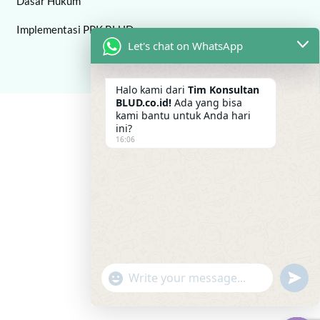
Dasar Hukum
Implementasi PPK BLUD
Let's chat on WhatsApp
Halo kami dari
Tim Konsultan
BLUD.co.id!
Ada yang bisa
kami bantu untuk Anda hari
ini?
16:06
"+chaty_settings.lang.emoji_picker+"
undefi
WhatsApp Message