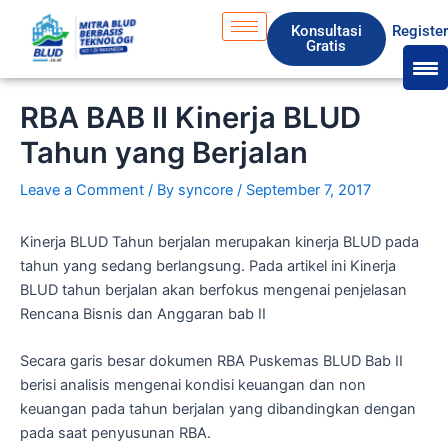
Skip
S
Konsultasi
Registe
to
e
Gratis
content
a
r
RBA BAB II Kinerja BLUD
c
Tahun yang Berjalan
h
Leave a Comment
/ By
syncore
/
September 7, 2017
Kinerja BLUD Tahun berjalan merupakan kinerja BLUD pada
tahun yang sedang berlangsung. Pada artikel ini Kinerja
BLUD tahun berjalan akan berfokus mengenai penjelasan
Rencana Bisnis dan Anggaran bab II
Secara garis besar dokumen RBA Puskemas BLUD Bab II
berisi analisis mengenai kondisi keuangan dan non
keuangan pada tahun berjalan yang dibandingkan dengan
pada saat penyusunan RBA.