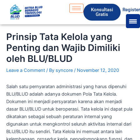
Skip
S
Konsultasi
Registe
to
e
Gratis
content
a
r
Prinsip Tata Kelola yang
c
Penting dan Wajib Dimiliki
h
oleh BLU/BLUD
Leave a Comment
/ By
syncore
/
November 12, 2020
Salah satu pernyaratan administrasi yang harus dipenuhi
BLU/BLUD adalah adanya dokumen Pola Tata Kelola.
Dokumen ini menjadi persyaratan karena akan menjadi
dasar BLU/BLUD untuk beroperasi. Tata kelola ini dapat pula
dikatakan sebagai sebuah peraturan internal yang
digunakan untuk mengkontrol seluruh aktivitas internal dari
BLU/BLUD itu sendiri. Tata Kelola ini memuat antara lain
kelembagaan, prosedur kerja, pengelompokann fungsi, dan