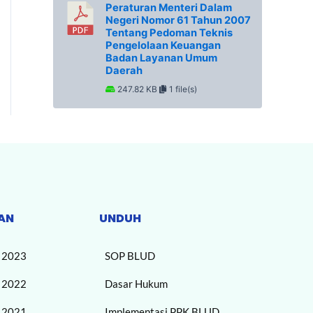
Peraturan Menteri Dalam
Negeri Nomor 61 Tahun 2007
Tentang Pedoman Teknis
Pengelolaan Keuangan
Badan Layanan Umum
Daerah
247.82 KB
1 file(s)
AN
UNDUH
n 2023
SOP BLUD
n 2022
Dasar Hukum
n 2021
Implementasi PPK BLUD