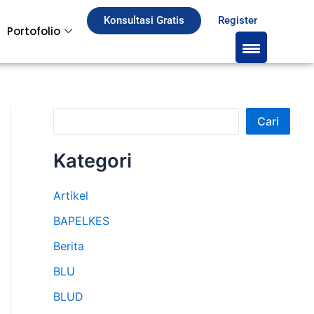
S
Konsultasi Gratis
Register
Portofolio
e
a
r
c
Cari
h
Kategori
Artikel
BAPELKES
Berita
BLU
BLUD