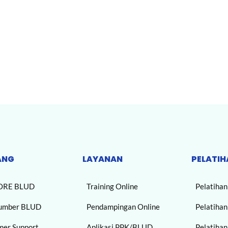
ANG
LAYANAN
PELATIH
ORE BLUD
Training Online
Pelatiha
umber BLUD
Pendampingan Online
Pelatiha
mer Support
Aplikasi PPK/BLUD
Pelatiha