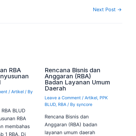
Next Post
→
an RBA
Rencana Bisnis dan
enyusunan
Anggaran (RBA)
1
Badan Layanan Umum
Daerah
ment
/
Artikel
/ By
Leave a Comment
/
Artikel
,
PPK
BLUD
,
RBA
/ By
syncore
n RBA BLUD
Rencana Bisnis dan
yusunan RBA
Anggaran (RBA) badan
kan membahas
layanan umum daerah
b 1 RBA. Di