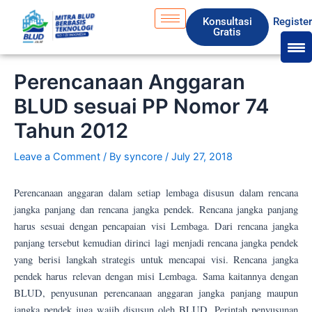
Skip
S
Konsultasi
Registe
to
e
Gratis
content
a
r
Perencanaan Anggaran
c
BLUD sesuai PP Nomor 74
h
Tahun 2012
Leave a Comment
/ By
syncore
/
July 27, 2018
Perencanaan anggaran dalam setiap lembaga disusun dalam rencana
jangka panjang dan rencana jangka pendek. Rencana jangka panjang
harus sesuai dengan pencapaian visi Lembaga. Dari rencana jangka
panjang tersebut kemudian dirinci lagi menjadi rencana jangka pendek
yang berisi langkah strategis untuk mencapai visi. Rencana jangka
pendek harus relevan dengan misi Lembaga. Sama kaitannya dengan
BLUD, penyusunan perencanaan anggaran jangka panjang maupun
jangka pendek juga wajib disusun oleh BLUD. Perintah penyusunan