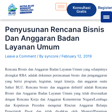
Skip
S
Konsultasi
Registe
to
e
Gratis
content
a
r
Penyusunan Rencana Bisnis
c
Dan Anggaran Badan
h
Layanan Umum
Leave a Comment
/ By
syncore
/
February 12, 2019
Rencana Bisnis dan Anggaran Badan Layanan Umum yang selanjutnya
disingkat RBA adalah dokumen perencanaan bisnis dan penganggaran
yang berisi program, kegiatan, target kinerja, dan anggaran suatu
Satker BLU. Rencana bisnis dan anggaran definitif adalah Rencana
Bisnis dan Anggaran Badan Layanan Umum yang telah disesuaikan
dengan Rencana Kerja dan Anggaran Kementerian Negara/Lembaga
dan Keputusan Presiden mengenai Rincian Anggaran Belanja
Pemerintah Pusat dan telah disahkan oleh Menteri/Pimpinan