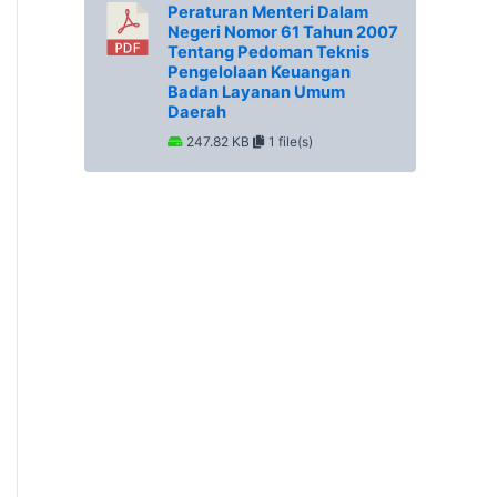
Peraturan Menteri Dalam
Negeri Nomor 61 Tahun 2007
Tentang Pedoman Teknis
Pengelolaan Keuangan
Badan Layanan Umum
Daerah
247.82 KB
1 file(s)