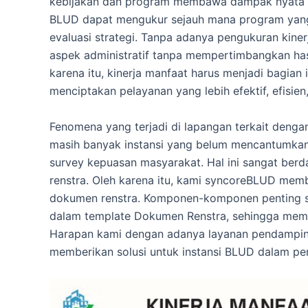
kebijakan dan program membawa dampak nyata b
BLUD dapat mengukur sejauh mana program yang 
evaluasi strategi. Tanpa adanya pengukuran kine
aspek administratif tanpa mempertimbangkan hasi
karena itu, kinerja manfaat harus menjadi bagian
menciptakan pelayanan yang lebih efektif, efisien
Fenomena yang terjadi di lapangan terkait denga
masih banyak instansi yang belum mencantumkan
survey kepuasan masyarakat. Hal ini sangat ber
renstra. Oleh karena itu, kami syncoreBLUD mem
dokumen renstra. Komponen-komponen penting sep
dalam template Dokumen Renstra, sehingga memi
Harapan kami dengan adanya layanan pendampin
memberikan solusi untuk instansi BLUD dalam p