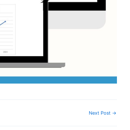
Next Post
→