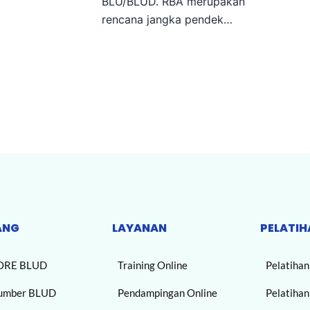
BLU/BLUD. RBA merupakan
rencana jangka pendek…
ANG
LAYANAN
PELATIH
ORE BLUD
Training Online
Pelatiha
umber BLUD
Pendampingan Online
Pelatiha