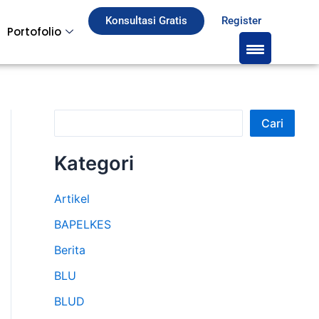
S
Konsultasi Gratis
Register
Portofolio
e
a
r
c
Cari
h
Kategori
Artikel
BAPELKES
Berita
BLU
BLUD