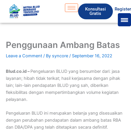
Skip
S
Konsultasi
Registe
to
e
Gratis
content
a
r
c
Penggunaan Ambang Batas
h
Leave a Comment
/ By
syncore
/
September 16, 2022
Blud.co.id –
Pengeluaran BLUD yang bersumber dari: jasa
layanan; hibah tidak terikat; hasil kerjasama dengan pihak
Iain; Iain-lain pendapatan BLUD yang sah, diberikan
fleksibilitas dengan mempertimbangkan volume kegiatan
pelayanan.
Pengeluaran BLUD ini merupakan belanja yang disesuaikan
dengan perubahan pendapatan dalam ambang batas RBA
dan DBA/DPA yang telah ditetapkan secara definitif.