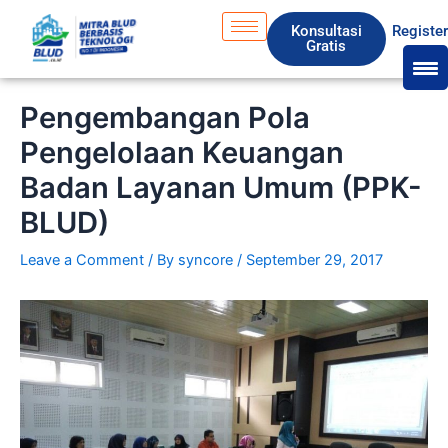
Skip
S
Konsultasi
Registe
to
e
Gratis
content
a
r
Pengembangan Pola
c
Pengelolaan Keuangan
h
Badan Layanan Umum (PPK-
BLUD)
Leave a Comment
/ By
syncore
/
September 29, 2017