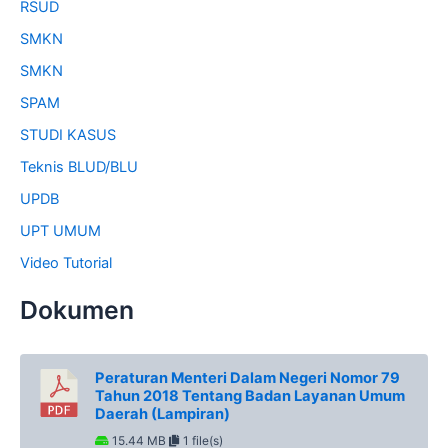
RSUD
SMKN
SMKN
SPAM
STUDI KASUS
Teknis BLUD/BLU
UPDB
UPT UMUM
Video Tutorial
Dokumen
Peraturan Menteri Dalam Negeri Nomor 79
Tahun 2018 Tentang Badan Layanan Umum
Daerah (Lampiran)
15.44 MB
1 file(s)