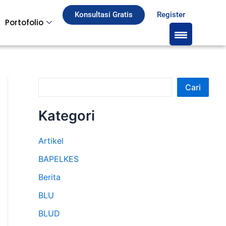
S
Konsultasi Gratis
Register
Portofolio
e
a
r
c
Cari
h
Kategori
Artikel
BAPELKES
Berita
BLU
BLUD