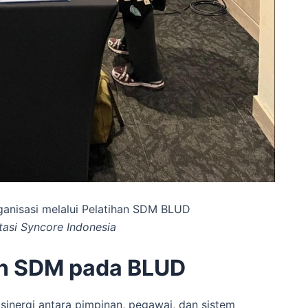
ganisasi melalui Pelatihan SDM BLUD
asi Syncore Indonesia
an SDM pada BLUD
inergi antara pimpinan, pegawai, dan sistem