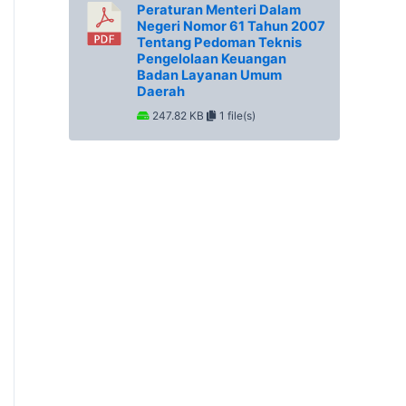
Peraturan Menteri Dalam
Negeri Nomor 61 Tahun 2007
Tentang Pedoman Teknis
Pengelolaan Keuangan
Badan Layanan Umum
Daerah
247.82 KB
1 file(s)