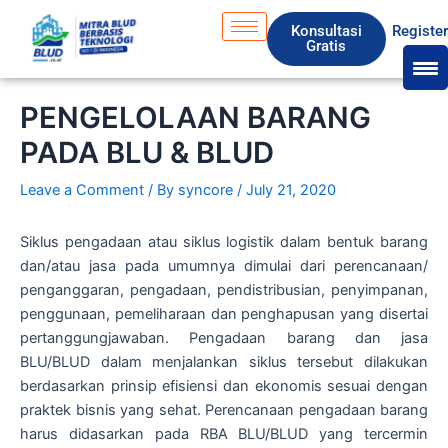
Skip
S
Konsultasi
Registe
to
e
Gratis
content
a
r
PENGELOLAAN BARANG
c
PADA BLU & BLUD
h
Leave a Comment
/ By
syncore
/
July 21, 2020
Siklus pengadaan atau siklus logistik dalam bentuk barang
dan/atau jasa pada umumnya dimulai dari perencanaan/
penganggaran, pengadaan, pendistribusian, penyimpanan,
penggunaan, pemeliharaan dan penghapusan yang disertai
pertanggungjawaban. Pengadaan barang dan jasa
BLU/BLUD dalam menjalankan siklus tersebut dilakukan
berdasarkan prinsip efisiensi dan ekonomis sesuai dengan
praktek bisnis yang sehat. Perencanaan pengadaan barang
harus didasarkan pada RBA BLU/BLUD yang tercermin