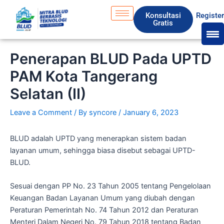
Skip
S
Konsultasi
Registe
to
e
Gratis
content
a
r
Penerapan BLUD Pada UPTD
c
PAM Kota Tangerang
h
Selatan (II)
Leave a Comment
/ By
syncore
/
January 6, 2023
BLUD adalah UPTD yang menerapkan sistem badan
layanan umum, sehingga biasa disebut sebagai UPTD-
BLUD.
Sesuai dengan PP No. 23 Tahun 2005 tentang Pengelolaan
Keuangan Badan Layanan Umum yang diubah dengan
Peraturan Pemerintah No. 74 Tahun 2012 dan Peraturan
Menteri Dalam Negeri No. 79 Tahun 2018 tentang Badan