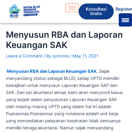
Skip
S
Konsultasi
Registe
to
e
Gratis
content
a
r
Menyusun RBA dan Laporan
c
Keuangan SAK
h
Leave a Comment
/ By
syncore
/
May 11, 2021
Menyusun RBA dan Laporan Keuangan SAK.
Sejak
menyandang status sebagai BLUD, setiap UPTD memiliki
kewajiban untuk menyusun Laporan Keuangan SAP dan
SAK. Dari sisi akuntansi akrual, kami akan menyoroti kasus
yang terjadi dalam penyusunan Laporan Keuangan SAK
oleh masing-masing UPTD yang dalam hal ini adalah
Puskesmas.Puskesmas yang notabene adalah unit kerja
yang menyediakan pelayanan kesehatan tidak semuanya
memiliki tenaga akuntansi. Namun sejak menyandang