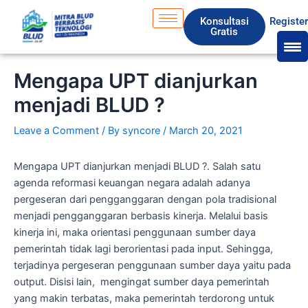
Skip
S
Konsultasi
Registe
to
e
Gratis
content
a
r
Mengapa UPT dianjurkan
c
menjadi BLUD ?
h
Leave a Comment
/ By
syncore
/
March 20, 2021
Mengapa UPT dianjurkan menjadi BLUD ?. Salah satu
agenda reformasi keuangan negara adalah adanya
pergeseran dari pengganggaran dengan pola tradisional
menjadi pengganggaran berbasis kinerja. Melalui basis
kinerja ini, maka orientasi penggunaan sumber daya
pemerintah tidak lagi berorientasi pada input. Sehingga,
terjadinya pergeseran penggunaan sumber daya yaitu pada
output. Disisi lain, mengingat sumber daya pemerintah
yang makin terbatas, maka pemerintah terdorong untuk