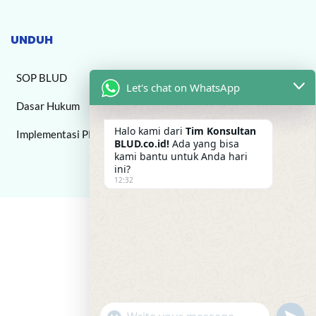
UNDUH
SOP BLUD
Let's chat on WhatsApp
Dasar Hukum
Halo kami dari
Tim Konsultan
Implementasi PPK BLUD
BLUD.co.id!
Ada yang bisa
kami bantu untuk Anda hari
ini?
12:32
"+chaty_settings.lang.emoji_picker+"
undefi