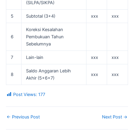
(SILPA/SIKPA)
5
Subtotal (3+4)
xxx
xxx
Koreksi Kesalahan
6
Pembukuan Tahun
Sebelumnya
7
Lain-lain
xxx
xxx
Saldo Anggaran Lebih
8
xxx
xxx
Akhir (5+6+7)
Post Views:
177
←
Previous Post
Next Post
→