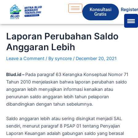
Skip
S
Konsultasi
Registe
to
e
Gratis
content
a
r
Laporan Perubahan Saldo
c
Anggaran Lebih
h
Leave a Comment
/ By
syncore
/
December 20, 2021
Blud.id –
Pada paragraf 63 Kerangka Konseptual Nomor 71
Tahun 2010 menjelaskan bahwa laporan perubahan saldo
anggaran lebih menyajikan informasi kenaikan atau
penurunan saldo anggaran lebih tahun pelaporan
dibandingkan dengan tahun sebelumnya.
Saldo anggaran lebih atau sering disingkat menjadi SAL
sendiri, menurut paragraf 8 PSAP 01 tentang Penyajian
Laporan Keuangan adalah gabungan saldo yang berasal