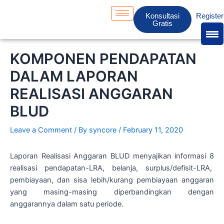
Skip
S
Konsultasi
Register
to
e
Gratis
content
a
r
KOMPONEN PENDAPATAN
c
DALAM LAPORAN
h
REALISASI ANGGARAN
BLUD
Leave a Comment
/ By
syncore
/
February 11, 2020
Laporan Realisasi Anggaran BLUD menyajikan informasi 8
realisasi pendapatan-LRA, belanja, surplus/defisit-LRA,
pembiayaan, dan sisa lebih/kurang pembiayaan anggaran
yang masing-masing diperbandingkan dengan
anggarannya dalam satu periode.