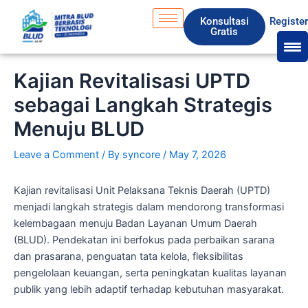
Skip
S
Konsultasi
Registe
to
e
Gratis
content
a
r
Kajian Revitalisasi UPTD
c
sebagai Langkah Strategis
h
Menuju BLUD
Leave a Comment
/ By
syncore
/
May 7, 2026
Kajian revitalisasi Unit Pelaksana Teknis Daerah (UPTD)
menjadi langkah strategis dalam mendorong transformasi
kelembagaan menuju Badan Layanan Umum Daerah
(BLUD). Pendekatan ini berfokus pada perbaikan sarana
dan prasarana, penguatan tata kelola, fleksibilitas
pengelolaan keuangan, serta peningkatan kualitas layanan
publik yang lebih adaptif terhadap kebutuhan masyarakat.