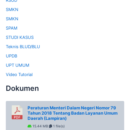
RSUD
SMKN
SMKN
SPAM
STUDI KASUS
Teknis BLUD/BLU
UPDB
UPT UMUM
Video Tutorial
Dokumen
Peraturan Menteri Dalam Negeri Nomor 79
Tahun 2018 Tentang Badan Layanan Umum
Daerah (Lampiran)
15.44 MB
1 file(s)