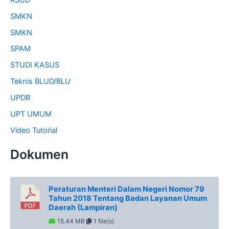
SMKN
SMKN
SPAM
STUDI KASUS
Teknis BLUD/BLU
UPDB
UPT UMUM
Video Tutorial
Dokumen
Peraturan Menteri Dalam Negeri Nomor 79
Tahun 2018 Tentang Badan Layanan Umum
Daerah (Lampiran)
15.44 MB
1 file(s)