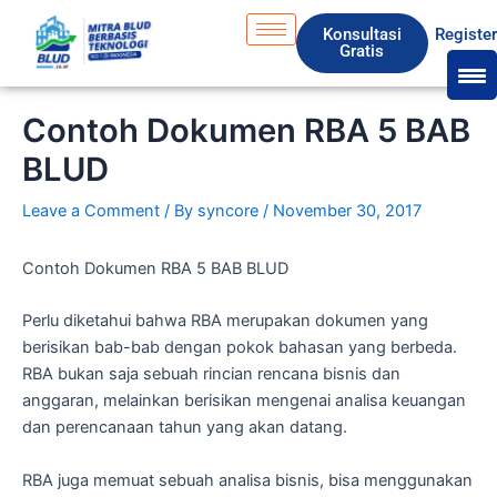
Skip
S
Konsultasi
Registe
to
e
Gratis
content
a
r
Contoh Dokumen RBA 5 BAB
c
BLUD
h
Leave a Comment
/ By
syncore
/
November 30, 2017
Contoh Dokumen RBA 5 BAB BLUD
Perlu diketahui bahwa RBA merupakan dokumen yang
berisikan bab-bab dengan pokok bahasan yang berbeda.
RBA bukan saja sebuah rincian rencana bisnis dan
anggaran, melainkan berisikan mengenai analisa keuangan
dan perencanaan tahun yang akan datang.
RBA juga memuat sebuah analisa bisnis, bisa menggunakan