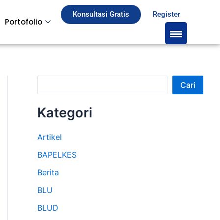
S
Konsultasi Gratis
Register
Portofolio
e
a
r
c
Cari
h
Kategori
Artikel
BAPELKES
Berita
BLU
BLUD