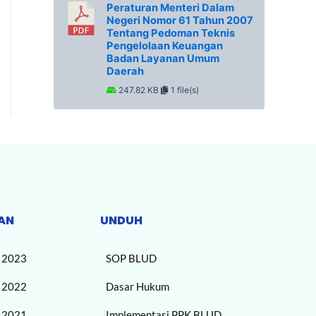
Peraturan Menteri Dalam
Negeri Nomor 61 Tahun 2007
Tentang Pedoman Teknis
Pengelolaan Keuangan
Badan Layanan Umum
Daerah
247.82 KB
1 file(s)
AN
UNDUH
n 2023
SOP BLUD
n 2022
Dasar Hukum
n 2021
Implementasi PPK BLUD