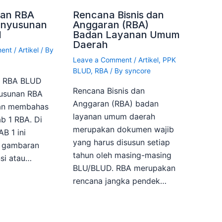
an RBA
Rencana Bisnis dan
enyusunan
Anggaran (RBA)
1
Badan Layanan Umum
Daerah
ment
/
Artikel
/ By
Leave a Comment
/
Artikel
,
PPK
BLUD
,
RBA
/ By
syncore
n RBA BLUD
Rencana Bisnis dan
yusunan RBA
Anggaran (RBA) badan
kan membahas
layanan umum daerah
b 1 RBA. Di
merupakan dokumen wajib
B 1 ini
yang harus disusun setiap
n gambaran
tahun oleh masing-masing
si atau…
BLU/BLUD. RBA merupakan
rencana jangka pendek…