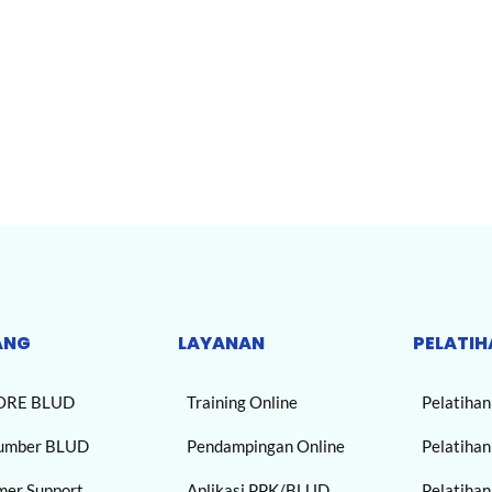
ANG
LAYANAN
PELATIH
ORE BLUD
Training Online
Pelatiha
umber BLUD
Pendampingan Online
Pelatiha
mer Support
Aplikasi PPK/BLUD
Pelatiha