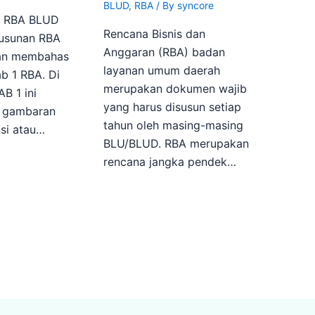
BLUD
,
RBA
/ By
syncore
n RBA BLUD
Rencana Bisnis dan
yusunan RBA
Anggaran (RBA) badan
kan membahas
layanan umum daerah
b 1 RBA. Di
merupakan dokumen wajib
B 1 ini
yang harus disusun setiap
n gambaran
tahun oleh masing-masing
si atau…
BLU/BLUD. RBA merupakan
rencana jangka pendek…