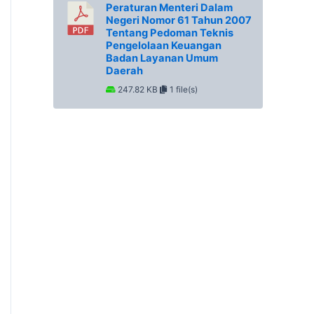
Peraturan Menteri Dalam
Negeri Nomor 61 Tahun 2007
Tentang Pedoman Teknis
Pengelolaan Keuangan
Badan Layanan Umum
Daerah
247.82 KB
1 file(s)