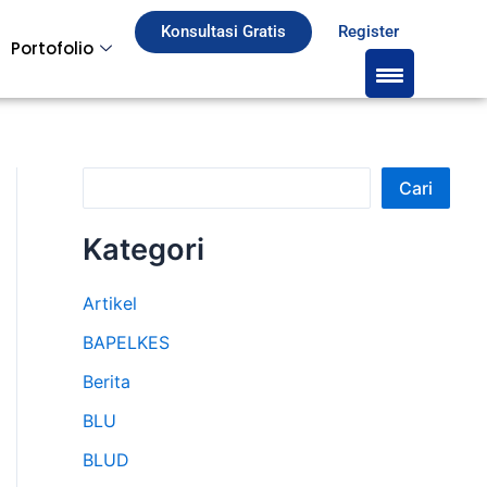
S
Konsultasi Gratis
Register
Portofolio
e
a
r
c
Cari
h
Kategori
Artikel
BAPELKES
Berita
BLU
BLUD