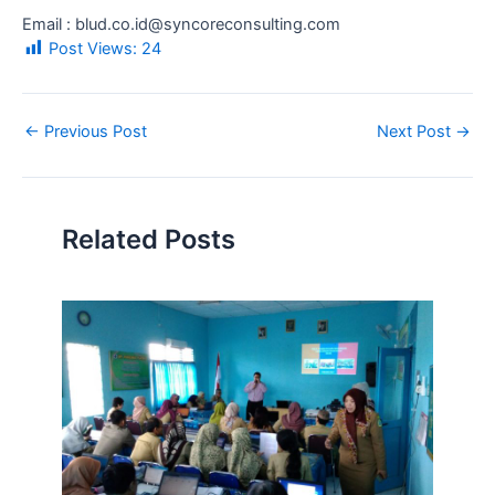
Email : blud.co.id@syncoreconsulting.com
Post Views:
24
←
Previous Post
Next Post
→
Related Posts