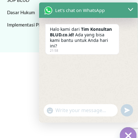
SOP BLUD
Let's chat on WhatsApp
Dasar Hukum
Implementasi PPK BLUD
Halo kami dari
Tim Konsultan
BLUD.co.id!
Ada yang bisa
kami bantu untuk Anda hari
ini?
21:58
"+chaty_settings.lang.emoji_picker+"
undefi
WhatsApp Message