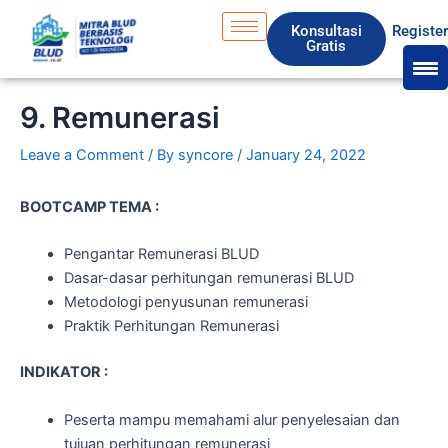
Skip
S
Konsultasi
Registe
to
e
Gratis
content
a
r
9. Remunerasi
c
Leave a Comment
/ By
syncore
/
January 24, 2022
h
BOOTCAMP TEMA :
Pengantar Remunerasi BLUD
Dasar-dasar perhitungan remunerasi BLUD
Metodologi penyusunan remunerasi
Praktik Perhitungan Remunerasi
INDIKATOR :
Peserta mampu memahami alur penyelesaian dan
tujuan perhitungan remunerasi